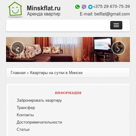
Jump to navigation
+375 29 670-75-39
E-mail:
belflat@gmail.com
‹
›
Однокомнатные
Двухкомнатные
Трехкомнатные
Достопримечательности
Вы здесь
Главная
»
Квартиры на сутки в Минске
ИНФОРМАЦИЯ
Забронировать квартиру
Трансфер
Контакты
Достопримечательности
Статьи